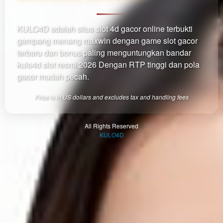
users
are not
KULO4D adalah situs slot 4d gacor online terbukti
charged
gampang menang maxwin dengan game slot gacor
for. The
total
terbaru dan bonus paling menguntungkan bandar
price
kulo4d slot resmi 2026 Dengan RTP tinggi dan pola
includes
gacor mudah pecah.
the item
price
Price is in US dollars and excludes tax and handling fees
and a
buyer
fee.
All Rights Reserved
KULO4D
View
license
details